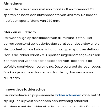
Afmetingen
De ladder is leverbaar met minimaal 2 x 8 en maximaal 2 x 16
sporten en heeft een buitenbreedte van 420 mm. De ladder
heeft een sportafstand van 280 mm.
Sterk en duurzaam
De tweedelige opsteekladder van aluminium is sterk. Het
corrosiebestendige ladderbeslag zorgt voor deze stevigheid.
Het topdeel van de ladder is handmatig per sport verstelbaar.
Ook is de ladder vanaf 2 x 14 sporten uitgerust met gevelrollen.
Kenmerkend voor de opsteekladders van Ladder.nl is de
gefelste sport-boomverbinding. Deze vergroot de levensduur.
Dus kies je voor een ladder van Ladder.nl, dan kies je voor
duurzaam.
Innovatieve ladderschoen
De innovatieve en prijswinnende
ladderschoenen
van Nivello®
zijn slijt- en slipvast en hebben een inwendig scharnier.
Hierdoor staat de ladder altijd in de optimale positie. Door het