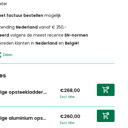
ater
et factuur bestellen
mogelijk
zending
Nederland
vanaf € 250,-
ceerd
volgens de meest recente
EN-normen
vreden klanten in
Nederland
en
België!
Delen
es
€268,00
ige opsteekladder...
Excl. btw
€260,00
ige aluminium ops...
Excl. btw