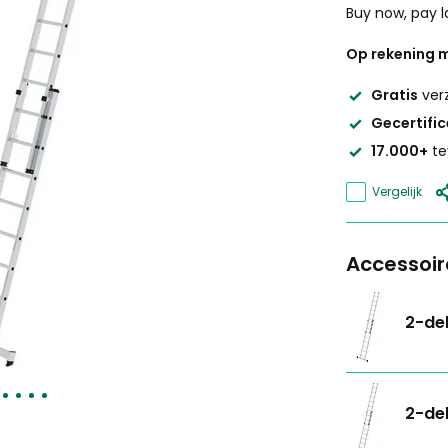
Buy now, pay l
Op rekening m
Gratis
ver
Gecertifi
17.000+
te
Vergelijk
Accessoir
2-del
2-del