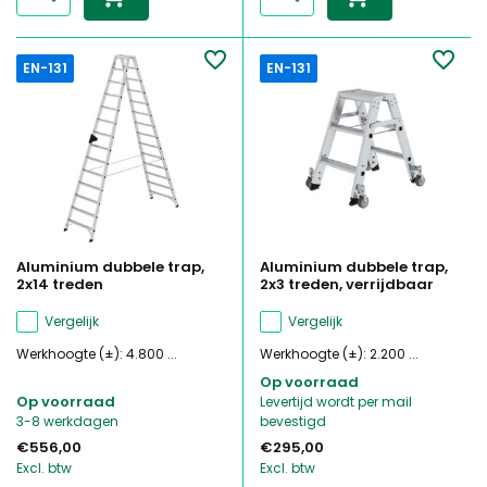
EN-131
EN-131
Aluminium dubbele trap,
Aluminium dubbele trap,
2x14 treden
2x3 treden, verrijdbaar
Vergelijk
Vergelijk
Werkhoogte (±): 4.800 ...
Werkhoogte (±): 2.200 ...
Op voorraad
Op voorraad
Levertijd wordt per mail
3-8 werkdagen
bevestigd
€556,00
€295,00
Excl. btw
Excl. btw