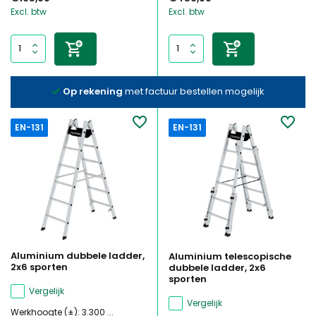
Excl. btw
Excl. btw
Op rekening
met factuur bestellen mogelijk
EN-131
EN-131
Aluminium dubbele ladder,
Aluminium telescopische
2x6 sporten
dubbele ladder, 2x6
sporten
Vergelijk
Vergelijk
Werkhoogte (±): 3.300 ...