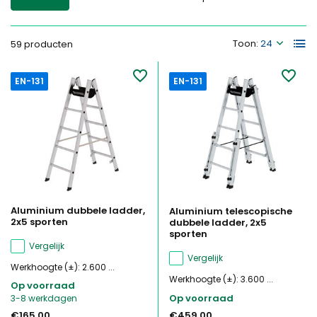
Toon:
59 producten
EN-131
EN-131
Aluminium dubbele ladder,
Aluminium telescopische
2x5 sporten
dubbele ladder, 2x5
sporten
Vergelijk
Vergelijk
Werkhoogte (±): 2.600 ...
Werkhoogte (±): 3.600 ...
Op voorraad
Op voorraad
3-8 werkdagen
€165,00
€459,00