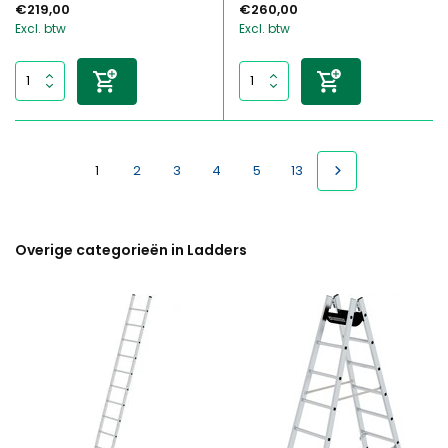
€219,00
€260,00
Excl. btw
Excl. btw
1
2
3
4
5
13
Overige categorieën in Ladders