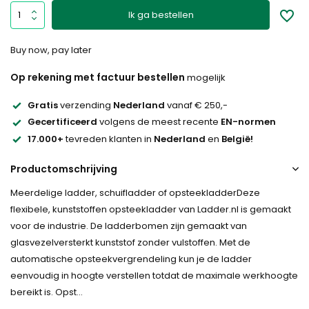
Ik ga bestellen
Buy now, pay later
Op rekening met factuur bestellen
mogelijk
Gratis
verzending
Nederland
vanaf € 250,-
Gecertificeerd
volgens de meest recente
EN-normen
17.000+
tevreden klanten in
Nederland
en
België!
Productomschrijving
Meerdelige ladder, schuifladder of opsteekladderDeze
flexibele, kunststoffen opsteekladder van Ladder.nl is gemaakt
voor de industrie. De ladderbomen zijn gemaakt van
glasvezelversterkt kunststof zonder vulstoffen. Met de
automatische opsteekvergrendeling kun je de ladder
eenvoudig in hoogte verstellen totdat de maximale werkhoogte
bereikt is. Opst...