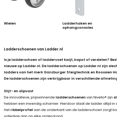
Wielen
Ladderhaken en
ophangconsoles
Ladderschoenen van Ladder.nl
Is je ladderschoen of laddervoet kwijt, kapot of versleten? Be
nieuwe op Ladder.nl. De ladderschoenen op Ladder.nl zijn slec
ladders van het merk Günzburger Steigtechnik en Roossien H
De ladderschoenen zijn verkrijgbaar in verschillende afmetin
Slijt- en slipvast
De innovatieve, prijswinnende
ladderschoenen
van Nivello® zijn
sl
hebben een inwendig scharnier. Hierdoor staat de ladder altijd in 
Het
ribbelprofiel
aan de onderkant van de ladderschoen zorgt b
volledige grip op elke ondergrond.