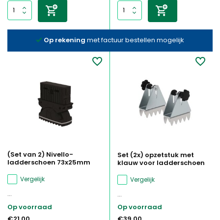
Op rekening
met factuur bestellen mogelijk
(Set van 2) Nivello-
Set (2x) opzetstuk met
ladderschoen 73x25mm
klauw voor ladderschoen
Vergelijk
Vergelijk
...
...
Op voorraad
Op voorraad
€21,00
€39,00