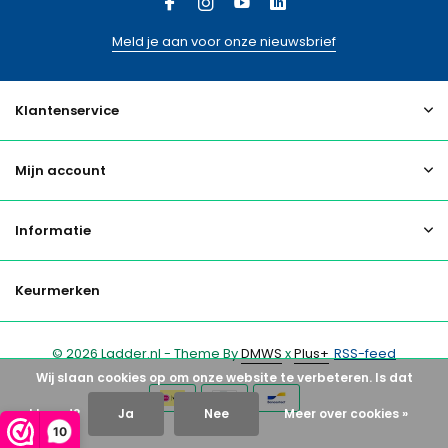
Meld je aan voor onze nieuwsbrief
Klantenservice
Mijn account
Informatie
Keurmerken
© 2026 Ladder.nl - Theme By
DMWS
x
Plus+
RSS-feed
Wij slaan cookies op om onze website te verbeteren. Is dat
akkoord?
Ja
Nee
Meer over cookies »
10