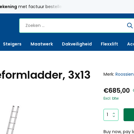
rekening
met factuur bestellen mogelijk
Maatwerk
mogelij
Steigers
Maatwerk
Dakveiligheid
Flexxlift
Ac
formladder, 3x13
Merk:
Roossien
€685,00
Excl. btw
Buy now, pay l