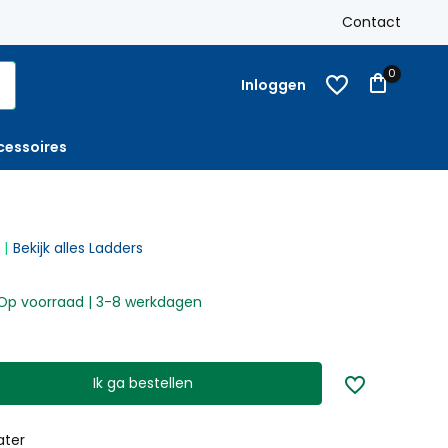
k
Gratis verzending
Nederland vanaf € 250,-
Contact
Op reke
0
Inloggen
cessoires
Bekijk alles Ladders
Op voorraad | 3-8 werkdagen
Ik ga bestellen
ater