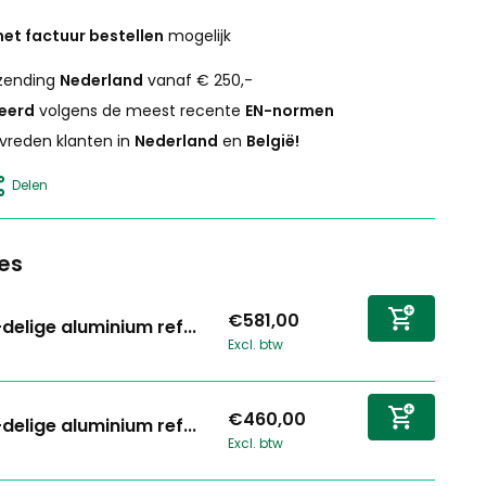
et factuur bestellen
mogelijk
zending
Nederland
vanaf € 250,-
ceerd
volgens de meest recente
EN-normen
vreden klanten in
Nederland
en
België!
Delen
es
€581,00
delige aluminium ref...
Excl. btw
€460,00
delige aluminium ref...
Excl. btw