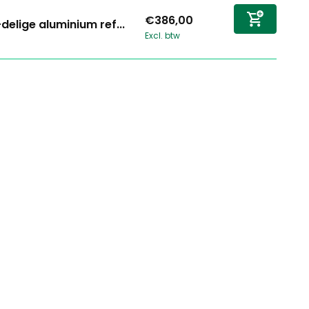
€386,00
delige aluminium ref...
Excl. btw