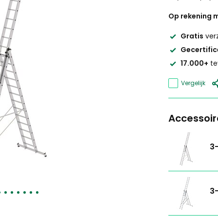
Op rekening m
Gratis
ver
Gecertifi
17.000+
te
Vergelijk
Accessoir
3-
3-