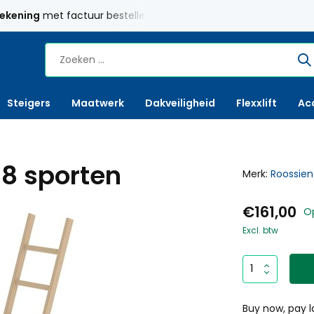
rekening
met factuur bestellen mogelijk
Maatwerk
mogelij
Steigers
Maatwerk
Dakveiligheid
Flexxlift
Ac
 8 sporten
Merk:
Roossien
€161,00
Op
Excl. btw
Buy now, pay l