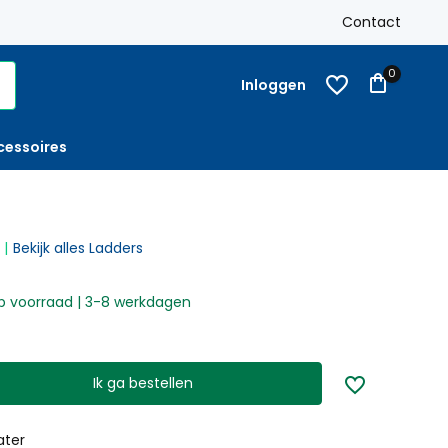
k
Gratis verzending
Nederland vanaf € 250,-
Contact
Op reke
0
Inloggen
cessoires
Bekijk alles Ladders
 voorraad | 3-8 werkdagen
Ik ga bestellen
ater