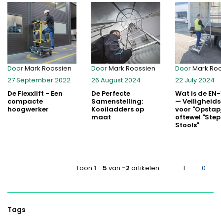
Door
Mark Roossien
Door
Mark Roossien
Door
Mark Ro
27 September 2022
26 August 2024
22 July 2024
De Flexxlift - Een
De Perfecte
Wat is de EN
compacte
Samenstelling:
— Veiligheids
hoogwerker
Kooiladders op
voor "Opstap
maat
oftewel "Step
Stools"
Toon
1
-
5
van
-2
artikelen
1
0
Tags