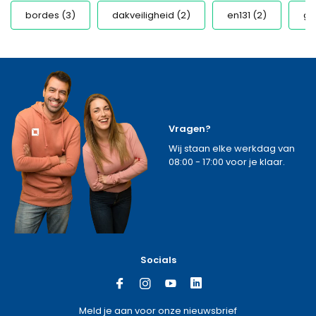
bordes
(3)
dakveiligheid
(2)
en131
(2)
ge
Vragen?
Wij staan elke werkdag van
08:00 - 17:00 voor je klaar.
Socials
Meld je aan voor onze nieuwsbrief