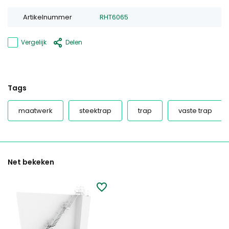
Artikelnummer
RHT6065
Vergelijk
Delen
Tags
maatwerk
steektrap
trap
vaste trap
Net bekeken