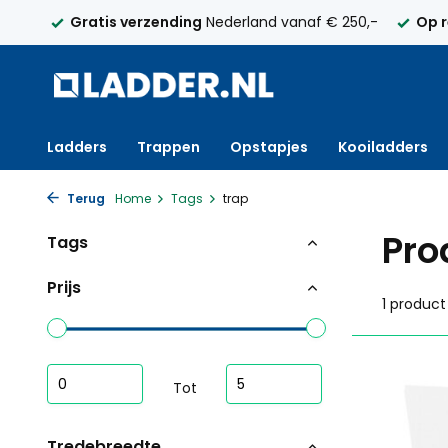
elijk
Gratis verzending
Nederland vanaf € 250,-
Op 
Ladders
Trappen
Opstapjes
Kooiladders
Terug
Home
Tags
trap
Pro
Tags
Prijs
1 product
Tot
Tredebreedte