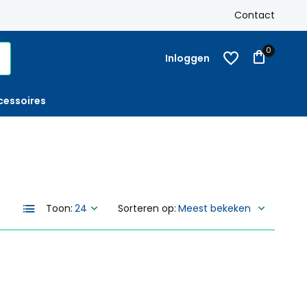
k
Gratis verzending
Nederland vanaf € 250,-
Contact
Op reke
0
Inloggen
cessoires
Toon:
Sorteren op: