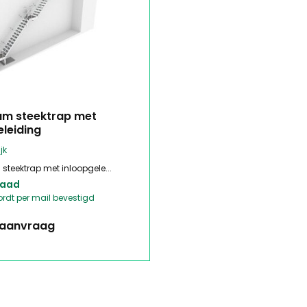
um steektrap met
eleiding
jk
steektrap met inloopgele...
raad
ordt per mail bevestigd
p aanvraag