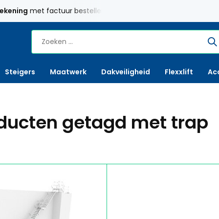
rekening
met factuur bestellen mogelijk
Maatwerk
mogelij
Steigers
Maatwerk
Dakveiligheid
Flexxlift
Ac
ducten getagd met trap