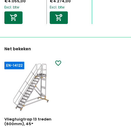
€4.055,00
€4.274,00
Excl. btw
Excl. btw
Net bekeken
EN-14122
Vliegtuigtrap 13 treden
(600mm), 45°