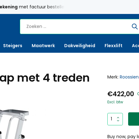
rekening
met factuur bestellen mogelijk
Maatwerk
mogelij
Steigers
Maatwerk
Dakveiligheid
Flexxlift
Ac
rap met 4 treden
Merk:
Roossien
€422,00
Excl. btw
Buy now, pay l