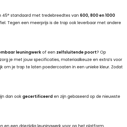
van 45° standaard met tredebreedtes van
600, 800 en 1000
fiel. Tegen een meerprijs is de trap ook leverbaar met andere
embaar leuningwerk
of een
zelfsluitende poort
? Op
zorg je met jouw specificaties, materiaalkeuze en extra’s voor
ijk om je trap te laten poedercoaten in een unieke kleur. Zodat
zijn dan ook
gecertificeerd
en zijn gebaseerd op de nieuwste
n en een driezijdig leuningwerk voor op het platform.