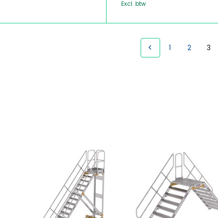
Excl. btw
1
2
3