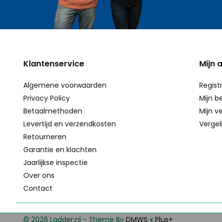
Klantenservice
Mijn 
Algemene voorwaarden
Regist
Privacy Policy
Mijn b
Betaalmethoden
Mijn ve
Levertijd en verzendkosten
Vergel
Retourneren
Garantie en klachten
Jaarlijkse inspectie
Over ons
Contact
© 2026 Ladder.nl - Theme By
DMWS
x
Plus+