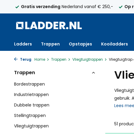
elijk
Gratis verzending
Nederland vanaf € 250,-
Op 
Ladders
Trappen
Opstapjes
Kooiladders
Terug
Home
Trappen
Vliegtuigtrappen
Vliegtuigtrap
Vli
Trappen
Bordestrappen
Vliegtuig
Industrietrappen
gebruik. 
Dubbele trappen
Lees me
Stellingtrappen
51 produ
Vliegtuigtrappen