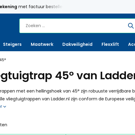
rekening
met factuur bestellen mogelijk
Maatwerk
mogelij
Steigers
Maatwerk
Dakveiligheid
Flexxlift
Ac
 45°
egtuigtrap 45° van Ladder
trappen met een hellingshoek van 45° zijn robuuste verrijdbare 
Alle vliegtuigtrappen van Ladder.nl zijn conform de Europese vei
er
cten