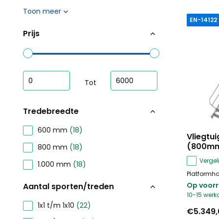
Toon meer
EN-14122
Prijs
Tot
Tredebreedte
600 mm
(18)
Vliegtui
(800mm
800 mm
(18)
Vergeli
1.000 mm
(18)
Platformho
Op voor
Aantal sporten/treden
10-15 wer
1x1 t/m 1x10
(22)
€5.349