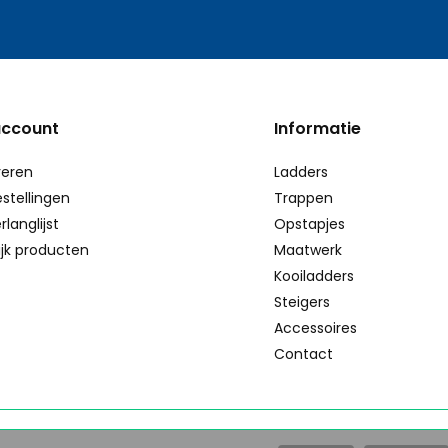
account
Informatie
reren
Ladders
estellingen
Trappen
rlanglijst
Opstapjes
ijk producten
Maatwerk
Kooiladders
Steigers
Accessoires
Contact