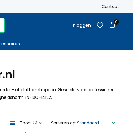
k
Gratis verzending
Nederland vanaf € 250,-
Contact
Op reke
0
Inloggen
cessoires
.nl
bordes- of platformtrappen. Geschikt voor professioneel
ligheidsnorm EN-ISO-14122.
Toon:
Sorteren op: