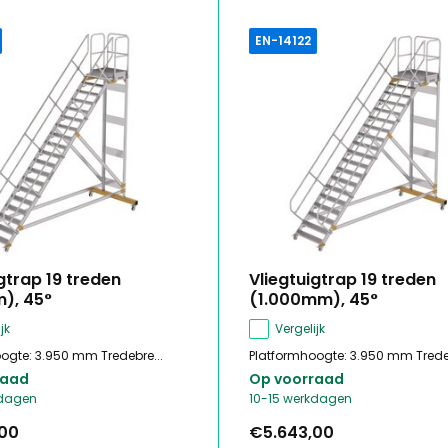
EN-14122
gtrap 19 treden
Vliegtuigtrap 19 treden
), 45°
(1.000mm), 45°
jk
Vergelijk
ogte: 3.950 mm Tredebre...
Platformhoogte: 3.950 mm Tredeb
raad
Op voorraad
kdagen
10-15 werkdagen
,00
€5.643,00