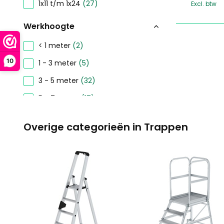
1x11 t/m 1x24
(27)
Excl. btw
Werkhoogte
< 1 meter
(2)
10
1 - 3 meter
(5)
3 - 5 meter
(32)
5 - 7 meter
(17)
7 - 9 meter
(2)
Overige categorieën in Trappen
Toon meer
Stahoogte
< 1 meter
(5)
1 - 3 meter
(32)
3 - 5 meter
(17)