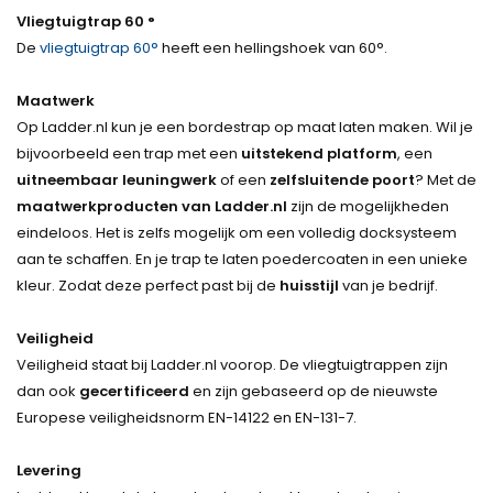
Vliegtuigtrap 60 °
De
vliegtuigtrap 60°
heeft een hellingshoek van 60°.
Maatwerk
Op Ladder.nl kun je een bordestrap op maat laten maken. Wil je
bijvoorbeeld een trap met een
uitstekend platform
, een
uitneembaar leuningwerk
of een
zelfsluitende poort
? Met de
maatwerkproducten van Ladder.nl
zijn de mogelijkheden
eindeloos. Het is zelfs mogelijk om een volledig docksysteem
aan te schaffen. En je trap te laten poedercoaten in een unieke
kleur. Zodat deze perfect past bij de
huisstijl
van je bedrijf.
Veiligheid
Veiligheid staat bij Ladder.nl voorop. De vliegtuigtrappen zijn
dan ook
gecertificeerd
en zijn gebaseerd op de nieuwste
Europese veiligheidsnorm EN-14122 en EN-131-7.
Levering