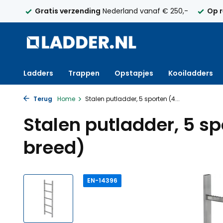
elijk
Gratis verzending
Nederland vanaf € 250,-
Op 
Ladders
Trappen
Opstapjes
Kooiladders
Terug
Home
Stalen putladder, 5 sporten (4...
Stalen putladder, 5 
breed)
EN-14396