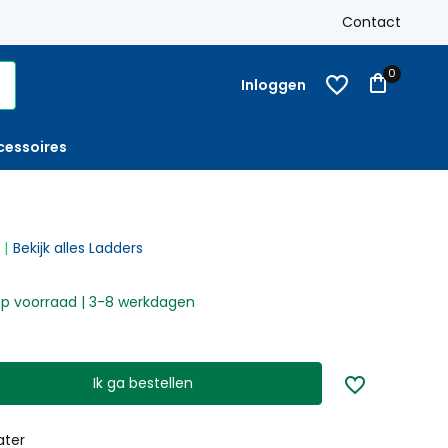
k
Gratis verzending
Nederland vanaf € 250,-
Contact
Op reke
0
Inloggen
cessoires
Bekijk alles Ladders
p voorraad | 3-8 werkdagen
Ik ga bestellen
ater