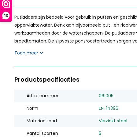
10
Putladders zijn bedoeld voor gebruik in putten en geschik
oppervlaktewater. Denk aan bijvoorbeeld put- en rioolw
werkzaamheden door de waterschappen. De putladders van 
breedtematen. De slipvaste ponsroostertreden zorgen voor 
Toon meer
Productspecificaties
Artikelnummer
061005
Norm
EN-14396
Materiaalsoort
Verzinkt staal
Aantal sporten
5