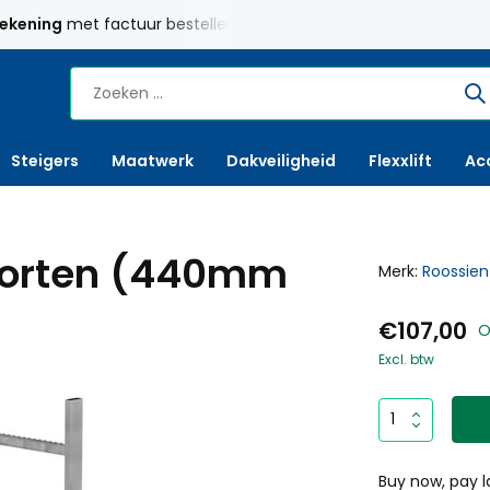
rekening
met factuur bestellen mogelijk
Maatwerk
mogelij
Steigers
Maatwerk
Dakveiligheid
Flexxlift
Ac
sporten (440mm
Merk:
Roossien
€107,00
O
Excl. btw
Buy now, pay l