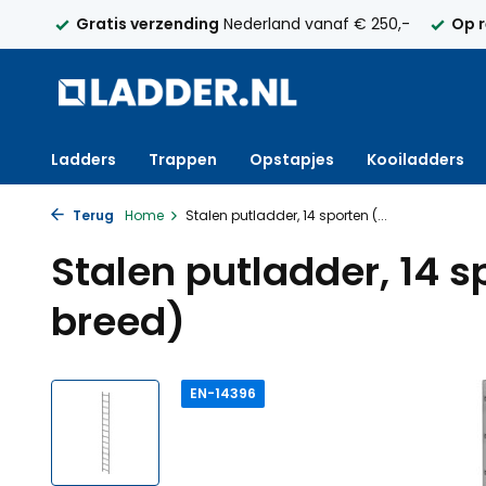
elijk
Gratis verzending
Nederland vanaf € 250,-
Op 
Ladders
Trappen
Opstapjes
Kooiladders
Terug
Home
Stalen putladder, 14 sporten (...
Stalen putladder, 14
breed)
EN-14396