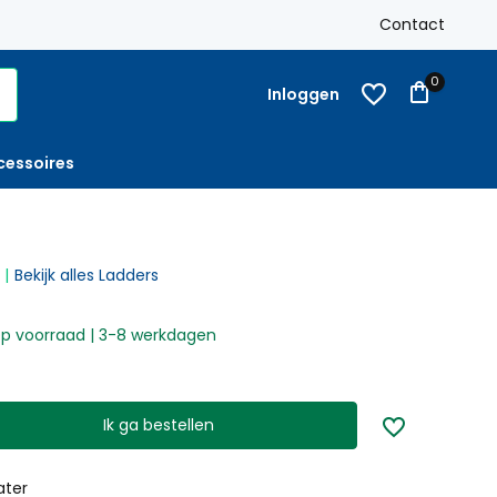
k
Gratis verzending
Nederland vanaf € 250,-
Contact
Op reke
0
Inloggen
cessoires
Bekijk alles Ladders
p voorraad | 3-8 werkdagen
Ik ga bestellen
ater