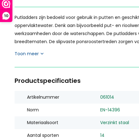
10
Putladders zijn bedoeld voor gebruik in putten en geschik
oppervlaktewater. Denk aan bijvoorbeeld put- en rioolw
werkzaamheden door de waterschappen. De putladders van 
breedtematen. De slipvaste ponsroostertreden zorgen voor 
Toon meer
Productspecificaties
Artikelnummer
061014
Norm
EN-14396
Materiaalsoort
Verzinkt staal
Aantal sporten
14