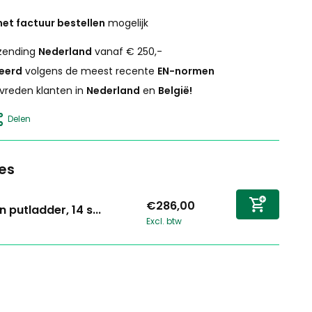
et factuur bestellen
mogelijk
zending
Nederland
vanaf € 250,-
ceerd
volgens de meest recente
EN-normen
vreden klanten in
Nederland
en
België!
Delen
es
€286,00
n putladder, 14 s...
Excl. btw