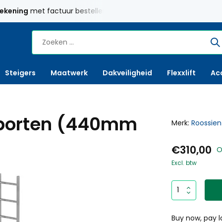
rekening
met factuur bestellen mogelijk
Maatwerk
mogelij
Steigers
Maatwerk
Dakveiligheid
Flexxlift
Ac
 sporten (440mm
Merk:
Roossien
€310,00
O
Excl. btw
Buy now, pay l