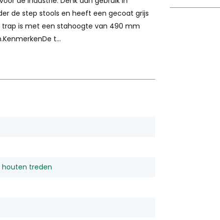
or de industrie. Denk aan gebruik in
r de step stools en heeft een gecoat grijs
e trap is met een stahoogte van 490 mm
n.KenmerkenDe t...
 houten treden