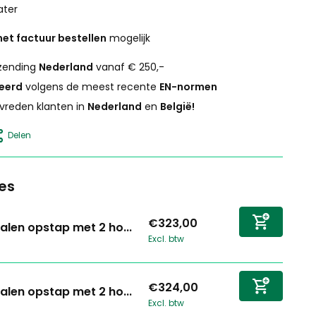
ater
et factuur bestellen
mogelijk
zending
Nederland
vanaf € 250,-
ceerd
volgens de meest recente
EN-normen
vreden klanten in
Nederland
en
België!
Delen
es
€323,00
alen opstap met 2 ho...
Excl. btw
€324,00
alen opstap met 2 ho...
Excl. btw