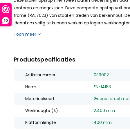
Deze stalen opstap met twee houten treden is gemaakt vo
kantoren en magazijnen. Deze compacte opstap valt onde
frame (RAL7023) van staal en treden van berkenhout. D
10
ideaal om veilig te kunnen werken op lagere werkhoogte
Toon meer
Productspecificaties
Artikelnummer
039002
Norm
EN-14183
Materiaalsoort
Gecoat staal met
Werkhoogte (±)
2.400 mm
Platformlengte
400 mm