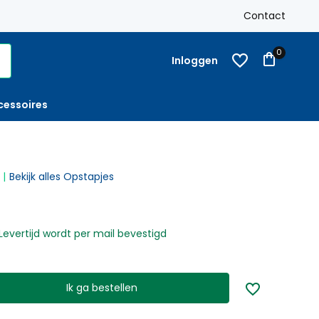
-
Op rekening
met factuur bestellen mogelijk
Contact
0
Inloggen
cessoires
Bekijk alles Opstapjes
Levertijd wordt per mail bevestigd
Ik ga bestellen