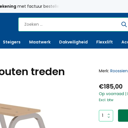
twerk
mogelijk
Gratis verzending
Nederland vanaf € 250,
Steigers
Maatwerk
Dakveiligheid
Flexxlift
Ac
outen treden
Merk:
Roossien
€185,00
Op voorraad | 
Excl. btw