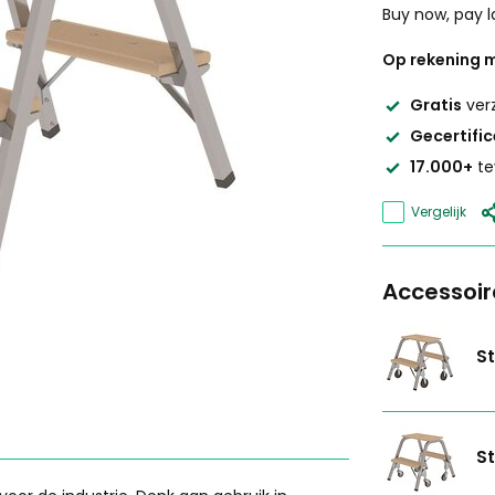
Buy now, pay l
Op rekening m
Gratis
ver
Gecertifi
17.000+
te
Vergelijk
Accessoir
St
St