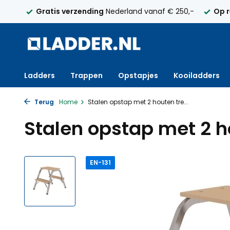
250,-
Op rekening
met factuur bestellen mogelijk
Maa
Ladders
Trappen
Opstapjes
Kooiladders
Terug
Home
Stalen opstap met 2 houten tre...
Stalen opstap met 2 h
EN-131