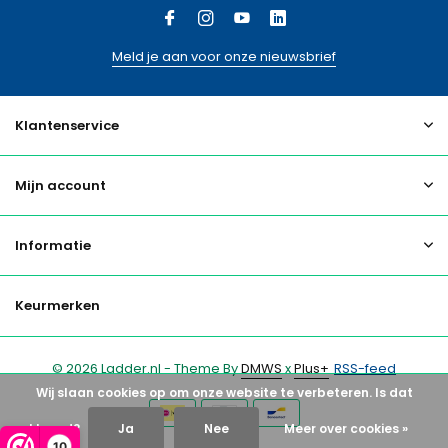
Meld je aan voor onze nieuwsbrief
Klantenservice
Mijn account
Informatie
Keurmerken
© 2026 Ladder.nl - Theme By
DMWS
x
Plus+
RSS-feed
Wij slaan cookies op om onze website te verbeteren. Is dat
akkoord?
Ja
Nee
Meer over cookies »
10