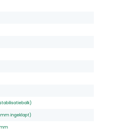
abilisatiebalk)
 mm ingeklapt)
0 mm