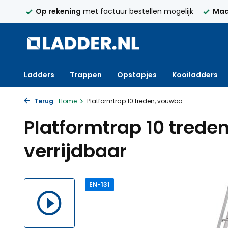
250,-
Op rekening
met factuur bestellen mogelijk
Maa
Ladders
Trappen
Opstapjes
Kooiladders
Terug
Home
Platformtrap 10 treden, vouwba...
Platformtrap 10 trede
verrijdbaar
EN-131