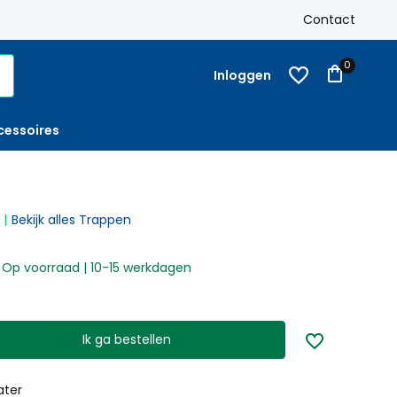
-
Op rekening
met factuur bestellen mogelijk
Contact
0
Inloggen
cessoires
Bekijk alles Trappen
Op voorraad | 10-15 werkdagen
Ik ga bestellen
ater