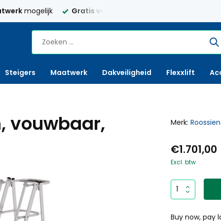
twerk
mogelijk
Gratis verzending
Nederland vanaf € 250,
Steigers
Maatwerk
Dakveiligheid
Flexxlift
Ac
n, vouwbaar,
Merk:
Roossien
€1.701,00
Excl. btw
Buy now, pay l