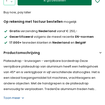
Ik ga bestellen
Buy now, pay later
Op rekening met factuur bestellen
mogelijk
Gratis
verzending
Nederland
vanaf € 250,-
Gecertificeerd
volgens de meest recente
EN-normen
17.000+
tevreden klanten in
Nederland
en
België!
Productomschrijving
Plateautrap - kruiwagen - verrijdbare bordestrap Deze
verrijdbare plateautrap van aluminium heeft een hellingshoek
van 45° en is verkrijgbaar in vijf verschillende stahoogtes. Het is
een ideaal toegangsmiddel tot machines, vrachtwagens en
andere objecten. Met de handgrepen is de plateautrap
eenvoudig te verplaatsen. TredenDe aluminium treden heb...
Toon meer