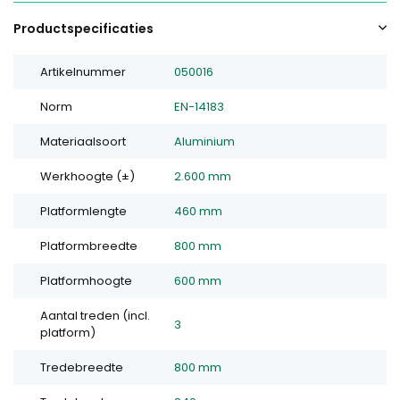
Productspecificaties
Artikelnummer
050016
Norm
EN-14183
Materiaalsoort
Aluminium
Werkhoogte (±)
2.600 mm
Platformlengte
460 mm
Platformbreedte
800 mm
Platformhoogte
600 mm
Aantal treden (incl.
3
platform)
Tredebreedte
800 mm