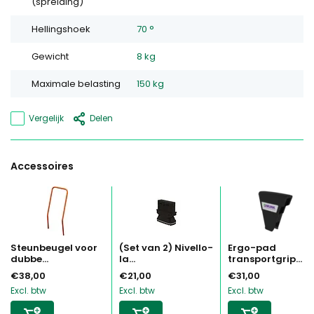
(spreiding)
Hellingshoek
70 °
Gewicht
8 kg
Maximale belasting
150 kg
Vergelijk
Delen
Accessoires
Steunbeugel voor
(Set van 2) Nivello-
Ergo-pad
dubbe...
la...
transportgrip...
€38,00
€21,00
€31,00
Excl. btw
Excl. btw
Excl. btw