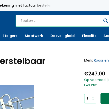
rekening
met factuur bestellen mogelijk
Maatwerk
mogelij
Steigers
Maatwerk
Dakveiligheid
Flexxlift
Ac
erstelbaar
Merk:
Roossien
€247,00
Op voorraad | 
Excl. btw