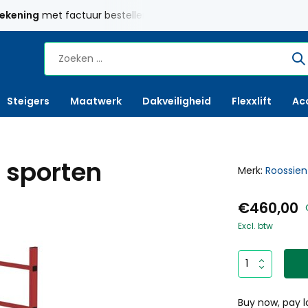
rekening
met factuur bestellen mogelijk
Maatwerk
mogelij
Steigers
Maatwerk
Dakveiligheid
Flexxlift
Ac
8 sporten
Merk:
Roossien
€460,00
Excl. btw
Buy now, pay l