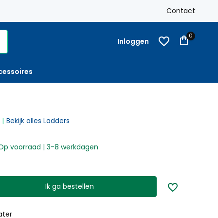
k
Gratis verzending
Nederland vanaf € 250,-
Contact
Op reke
0
Inloggen
cessoires
Bekijk alles Ladders
Op voorraad | 3-8 werkdagen
Ik ga bestellen
ater