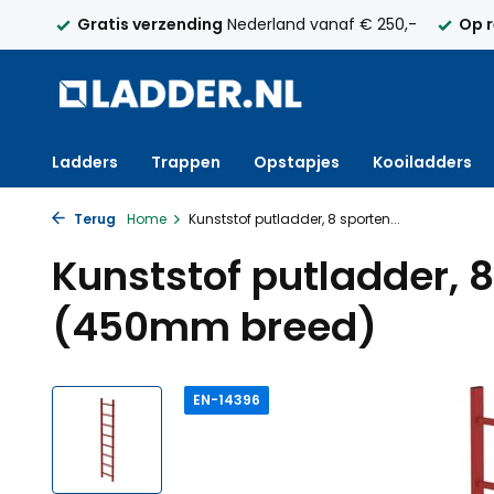
elijk
Gratis verzending
Nederland vanaf € 250,-
Op 
Ladders
Trappen
Opstapjes
Kooiladders
Terug
Home
Kunststof putladder, 8 sporten...
Kunststof putladder, 
(450mm breed)
EN-14396