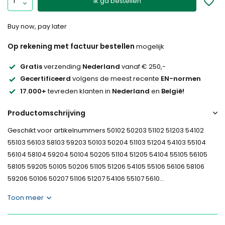
Ik ga bestellen
Buy now, pay later
Op rekening met factuur bestellen
mogelijk
Gratis
verzending
Nederland
vanaf € 250,-
Gecertificeerd
volgens de meest recente
EN-normen
17.000+
tevreden klanten in
Nederland
en
België!
Productomschrijving
Geschikt voor artikelnummers 50102 50203 51102 51203 54102
55103 56103 58103 59203 50103 50204 51103 51204 54103 55104
56104 58104 59204 50104 50205 51104 51205 54104 55105 56105
58105 59205 50105 50206 51105 51206 54105 55106 56106 58106
59206 50106 50207 51106 51207 54106 55107 5610...
Toon meer