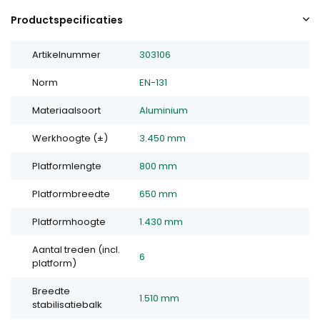
Productspecificaties
Artikelnummer
303106
Norm
EN-131
Materiaalsoort
Aluminium
Werkhoogte (±)
3.450 mm
Platformlengte
800 mm
Platformbreedte
650 mm
Platformhoogte
1.430 mm
Aantal treden (incl.
6
platform)
Breedte
1.510 mm
stabilisatiebalk