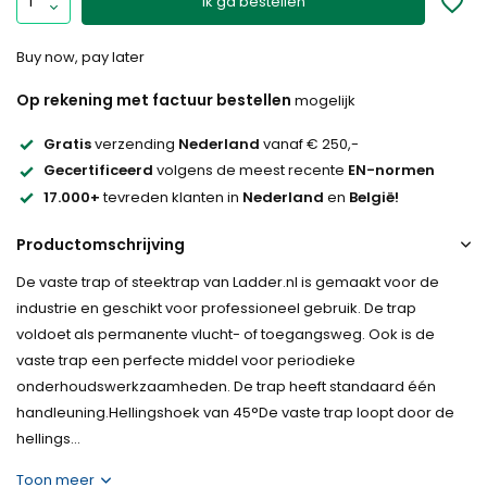
Ik ga bestellen
Buy now, pay later
Op rekening met factuur bestellen
mogelijk
Gratis
verzending
Nederland
vanaf € 250,-
Gecertificeerd
volgens de meest recente
EN-normen
17.000+
tevreden klanten in
Nederland
en
België!
Productomschrijving
De vaste trap of steektrap van Ladder.nl is gemaakt voor de
industrie en geschikt voor professioneel gebruik. De trap
voldoet als permanente vlucht- of toegangsweg. Ook is de
vaste trap een perfecte middel voor periodieke
onderhoudswerkzaamheden. De trap heeft standaard één
handleuning.Hellingshoek van 45°De vaste trap loopt door de
hellings...
Toon meer