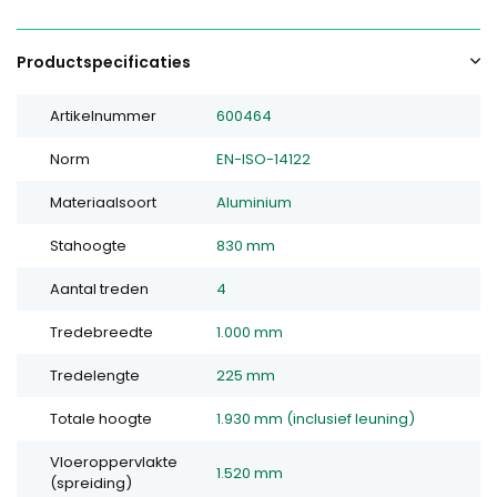
Productspecificaties
Artikelnummer
600464
Norm
EN-ISO-14122
Materiaalsoort
Aluminium
Stahoogte
830 mm
Aantal treden
4
Tredebreedte
1.000 mm
Tredelengte
225 mm
Totale hoogte
1.930 mm (inclusief leuning)
Vloeroppervlakte
1.520 mm
(spreiding)