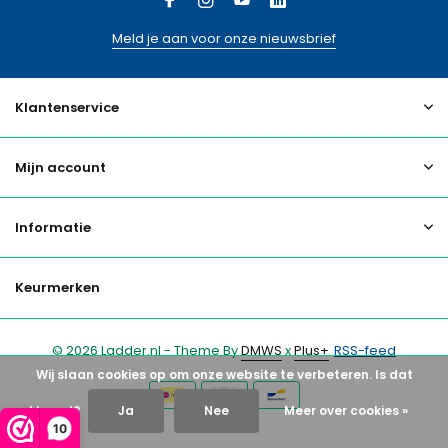
Meld je aan voor onze nieuwsbrief
Klantenservice
Mijn account
Informatie
Keurmerken
© 2026 Ladder.nl - Theme By
DMWS
x
Plus+
RSS-feed
Wij slaan cookies op om onze website te verbeteren. Is dat
akkoord?
Ja
Nee
Meer over cookies »
10