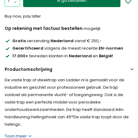
Ik ga bestellen
Buy now, pay later
Op rekening met factuur bestellen
mogelijk
Gratis
verzending
Nederland
vanaf € 250,-
Gecertificeerd
volgens de meest recente
EN-normen
17.000+
tevreden klanten in
Nederland
en
België!
Productomschrijving
De vaste trap of steektrap van Ladder.nl is gemaakt voor de
industrie en geschikt voor professioneel gebruik. De trap
voldoet als permanente vlucht- of toegangsweg. Ook is de
vaste trap een perfecte middel voor periodieke
onderhoudswerkzaamheden. De trap heeft standaard één
handleuning.Hellingshoek van 45°De vaste trap loopt door de
hellings...
Toon meer