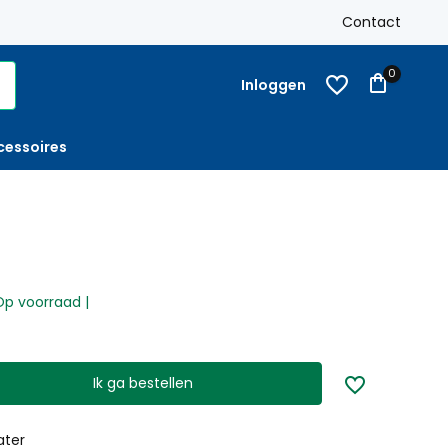
-
Op rekening
met factuur bestellen mogelijk
Contact
0
Inloggen
cessoires
Op voorraad |
Ik ga bestellen
ater