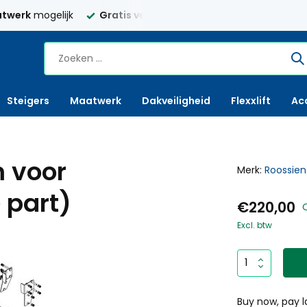
twerk
mogelijk
Gratis verzending
Nederland vanaf € 250,
Steigers
Maatwerk
Dakveiligheid
Flexxlift
Ac
 voor
Merk:
Roossien
 part)
€220,00
Excl. btw
Buy now, pay l