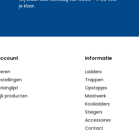
je klaar.
account
Informatie
reren
Ladders
estellingen
Trappen
rlanglijst
Opstapjes
ijk producten
Maatwerk
Kooiladders
Steigers
Accessoires
Contact