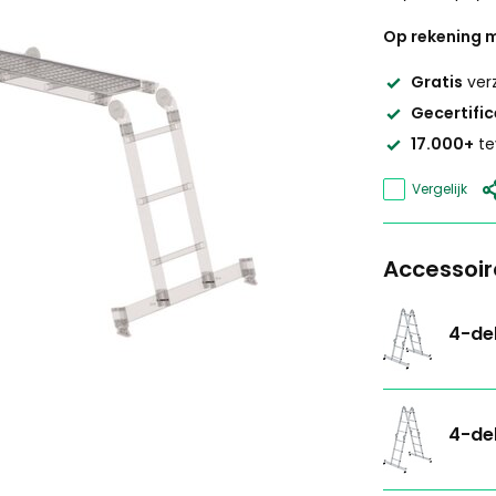
Op rekening m
Gratis
ver
Gecertifi
17.000+
te
Vergelijk
Accessoir
4-del
4-del