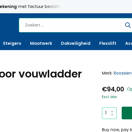
rekening
met factuur bestellen mogelijk
Maatwerk
mogelij
Steigers
Maatwerk
Dakveiligheid
Flexxlift
Ac
oor vouwladder
Merk:
Roossien
€94,00
Op
Excl. btw
Buy now, pay l