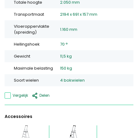
Totale hoogte
2.050 mm
Transportmaat
2194 x 691 x 157 mm
Vloeroppervlakte
1.160 mm
(spreiding)
Hellingshoek
70 °
Gewicht
11,5 kg
Maximale belasting
150 kg
Soort wielen
4 bokwielen
Vergelijk
Delen
Accessoires