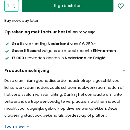
Ik ga bestellen
Buy now, pay later
Op rekening met factuur bestellen
mogelijk
Gratis
verzending
Nederland
vanaf € 250,-
Gecertificeerd
volgens de meest recente
EN-normen
17.000+
tevreden klanten in
Nederland
en
België!
Productomschrijving
Deze aluminium geanodiseerde industrietrap is geschikt voor
lichte werkzaamheden, zoals schoonmaakwerkzaamheden of
het verwisselen van verlichting. Dankzij het compacte en lichte
ontwerp is de trap eenvoudig te verplaatsen, wat hem ideaal
maakt voor dagelijks gebruik op diverse werkplekken. Deze
uitvoering staat ook bekend als bordestrap of platfor...
Toon meer