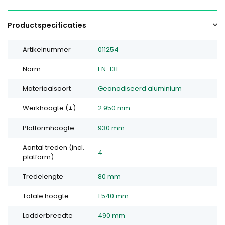
Productspecificaties
Artikelnummer
011254
Norm
EN-131
Materiaalsoort
Geanodiseerd aluminium
Werkhoogte (±)
2.950 mm
Platformhoogte
930 mm
Aantal treden (incl.
4
platform)
Tredelengte
80 mm
Totale hoogte
1.540 mm
Ladderbreedte
490 mm