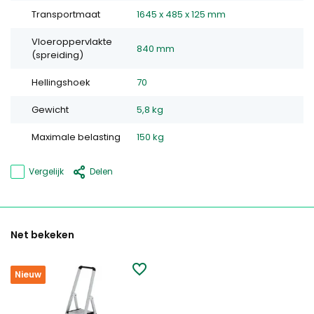
Transportmaat
1645 x 485 x 125 mm
Vloeroppervlakte
840 mm
(spreiding)
Hellingshoek
70
Gewicht
5,8 kg
Maximale belasting
150 kg
Vergelijk
Delen
Net bekeken
Nieuw