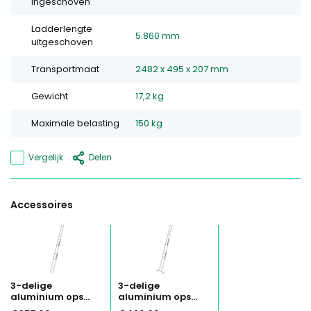
ingeschoven
Ladderlengte
5.860 mm
uitgeschoven
Transportmaat
2482 x 495 x 207 mm
Gewicht
17,2 kg
Maximale belasting
150 kg
Vergelijk
Delen
Accessoires
3-delige
3-delige
aluminium ops...
aluminium ops...