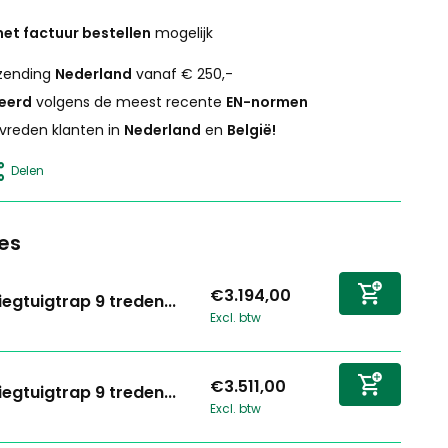
et factuur bestellen
mogelijk
zending
Nederland
vanaf € 250,-
ceerd
volgens de meest recente
EN-normen
vreden klanten in
Nederland
en
België!
Delen
es
€3.194,00
iegtuigtrap 9 treden...
Excl. btw
€3.511,00
iegtuigtrap 9 treden...
Excl. btw