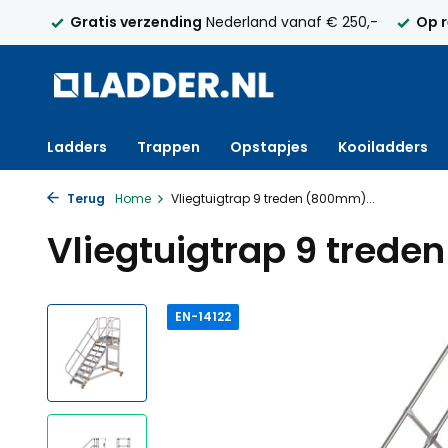
d vanaf € 250,-
Op rekening
met factuur bestellen mogeli
Ladders
Trappen
Opstapjes
Kooiladders
Terug
Home
Vliegtuigtrap 9 treden (800mm)...
Vliegtuigtrap 9 trede
EN-14122