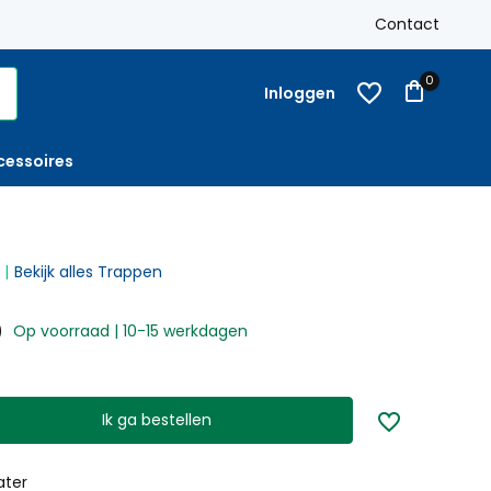
anaf € 250,-
Op rekening
met factuur bestellen mogelijk
Contact
0
Inloggen
cessoires
Bekijk alles Trappen
0
Op voorraad | 10-15 werkdagen
Ik ga bestellen
ater