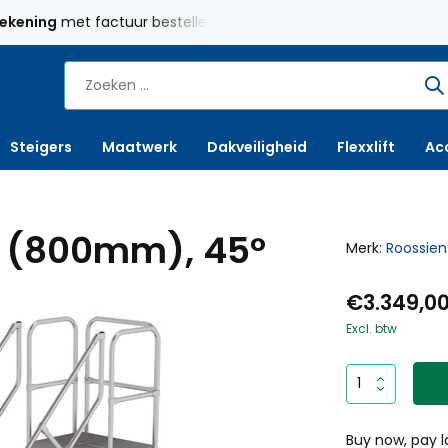
jk
Maatwerk
mogelijk
Gratis verzending
Nederland v
Steigers
Maatwerk
Dakveiligheid
Flexxlift
Ac
n (800mm), 45°
Merk:
Roossien
€3.349,0
Excl. btw
Buy now, pay l