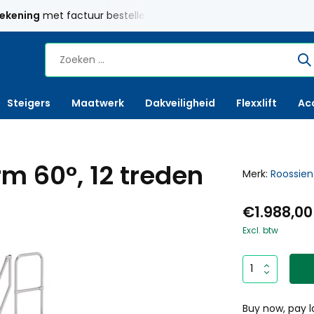
rekening
met factuur bestellen mogelijk
Maatwerk
mogelij
Steigers
Maatwerk
Dakveiligheid
Flexxlift
Ac
m 60°, 12 treden
Merk:
Roossien
€1.988,00
Excl. btw
Buy now, pay l