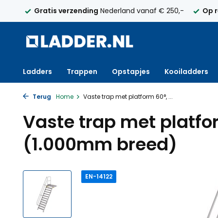
elijk
Gratis verzending
Nederland vanaf € 250,-
Op 
Ladders
Trappen
Opstapjes
Kooiladders
Terug
Home
Vaste trap met platform 60°, ...
Vaste trap met platfor
(1.000mm breed)
EN-14122