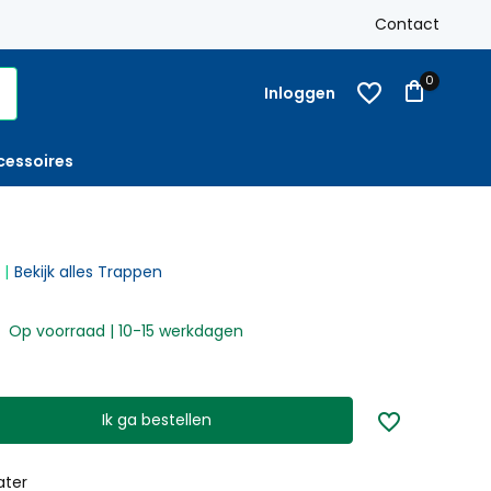
k
Gratis verzending
Nederland vanaf € 250,-
Contact
Op reke
0
Inloggen
cessoires
Bekijk alles Trappen
Op voorraad | 10-15 werkdagen
Ik ga bestellen
ater