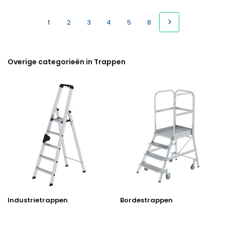
1
2
3
4
5
8
Overige categorieën in Trappen
Industrietrappen
Bordestrappen