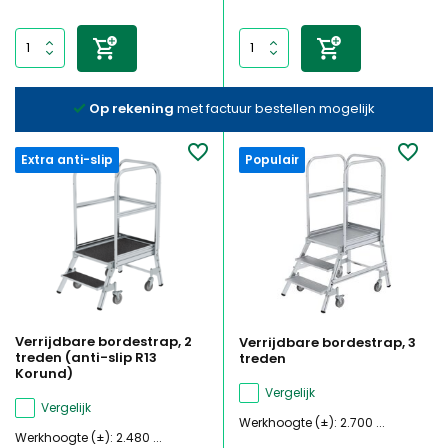
Op rekening
met factuur bestellen mogelijk
Extra anti-slip
Populair
Verrijdbare bordestrap, 2
Verrijdbare bordestrap, 3
treden (anti-slip R13
treden
Korund)
Vergelijk
Vergelijk
Werkhoogte (±): 2.700 ...
Werkhoogte (±): 2.480 ...