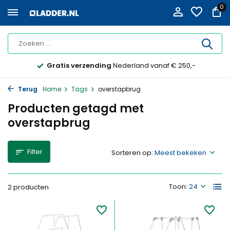
0
Gratis verzending
Nederland vanaf € 250,-
Terug
Home
Tags
overstapbrug
Producten getagd met
overstapbrug
Filter
Sorteren op:
Toon:
2 producten