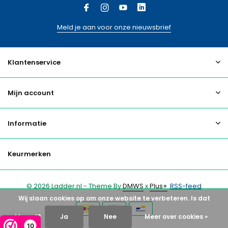
Meld je aan voor onze nieuwsbrief
Klantenservice
Mijn account
Informatie
Keurmerken
© 2026 Ladder.nl - Theme By
DMWS
x
Plus+
RSS-feed
Wij slaan cookies op om onze website te verbeteren. Is dat
akkoord?
Ja
Nee
Meer over cookies »
10