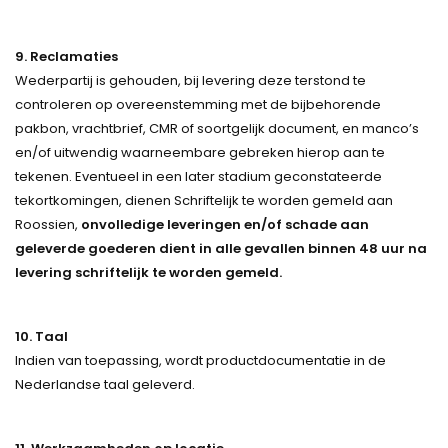
9. Reclamaties
Wederpartij is gehouden, bij levering deze terstond te
controleren op overeenstemming met de bijbehorende
pakbon, vrachtbrief, CMR of soortgelijk document, en manco’s
en/of uitwendig waarneembare gebreken hierop aan te
tekenen. Eventueel in een later stadium geconstateerde
tekortkomingen, dienen Schriftelijk te worden gemeld aan
Roossien,
onvolledige leveringen en/of schade aan
geleverde goederen dient in alle gevallen binnen 48 uur na
levering schriftelijk te worden gemeld.
10. Taal
Indien van toepassing, wordt productdocumentatie in de
Nederlandse taal geleverd.