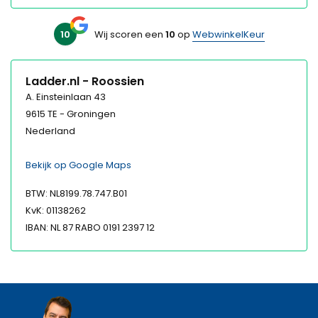
10
Wij scoren een
10
op
WebwinkelKeur
Ladder.nl - Roossien
A. Einsteinlaan 43
9615 TE - Groningen
Nederland
Bekijk op Google Maps
BTW: NL8199.78.747.B01
KvK: 01138262
IBAN: NL 87 RABO 0191 2397 12