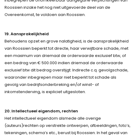
inbegrepen de onomkeerbaar aangegane verplichtingen van
Roossien inzake het nog niet uitgevoerde deel van de
Overeenkomst, te voldoen aan Roossien.
19. Aansprakelijkheid
Behoudens opzet en grove nalatigheid, is de aansprakelijkheid
van Roossien beperkt tot directe, haar verwijtbare schade, met
een maximum van driemaal de orderwaarde exclusief btw, of
een bedrag van € 500.000 indien driemaal de orderwaarde
exclusief btw dit bedrag overstijgt. Indirecte c.q. gevolgschade,
waaronder inbegrepen maar niet beperkt tot schade als
gevolg van bedrijfsonderbreking en/of winst- of
inkomstenderving, is expliciet uitgesloten.
20. Intellectueel eigendom, rechten
Het intellectueel eigendom alsmede alle overige
(auteurs)rechten op verstrekte ontwerpen, afbeeldingen, foto’s,
tekeningen, schema’s etc., berust bij Roossien. In het geval van