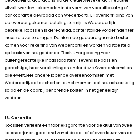
beoordeling, doorgaans via de kredietverzekeraar, negatief
uitvalt, worden zekerheden in de vorm van vooruitbetaling of
bankgarantie gevraagd aan Wederpartij. Bij overschrijding van
de overeengekomen betalingstermijn is Wederpartij in
gebreke. Roossien is gerechtigd, achterstallige vorderingen ter
incasso over te dragen. De hiermee gepaard gaande kosten
komen voor rekening van Wederpartij en worden vastgesteld
op basis van het geldende “Besluit vergoeding voor
buitengerechtelijke incassokosten”. Tevens is Roossien
gerechtigd, haar verplichtingen onder deze Overeenkomst en
alle eventuele andere lopende overeenkomsten met
Wederpartij, op te schorten tot het moment dat het achterstallig
saldo en de daarbij behorende kosten in het geheel zijn
voldaan.
16. Garantie
Roossien verleent een fabrieksgarantie voor de duur van twee
kalenderjaren, gerekend vanaf de op- of afleverdatum van de