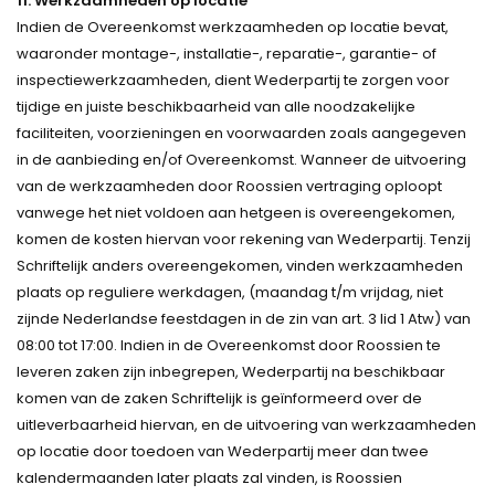
11. Werkzaamheden op locatie
Indien de Overeenkomst werkzaamheden op locatie bevat,
waaronder montage-, installatie-, reparatie-, garantie- of
inspectiewerkzaamheden, dient Wederpartij te zorgen voor
tijdige en juiste beschikbaarheid van alle noodzakelijke
faciliteiten, voorzieningen en voorwaarden zoals aangegeven
in de aanbieding en/of Overeenkomst. Wanneer de uitvoering
van de werkzaamheden door Roossien vertraging oploopt
vanwege het niet voldoen aan hetgeen is overeengekomen,
komen de kosten hiervan voor rekening van Wederpartij. Tenzij
Schriftelijk anders overeengekomen, vinden werkzaamheden
plaats op reguliere werkdagen, (maandag t/m vrijdag, niet
zijnde Nederlandse feestdagen in de zin van art. 3 lid 1 Atw) van
08:00 tot 17:00. Indien in de Overeenkomst door Roossien te
leveren zaken zijn inbegrepen, Wederpartij na beschikbaar
komen van de zaken Schriftelijk is geïnformeerd over de
uitleverbaarheid hiervan, en de uitvoering van werkzaamheden
op locatie door toedoen van Wederpartij meer dan twee
kalendermaanden later plaats zal vinden, is Roossien