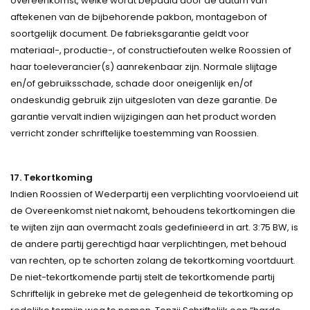
overeenkomst, welke wordt bepaald door de datum van
aftekenen van de bijbehorende pakbon, montagebon of
soortgelijk document. De fabrieksgarantie geldt voor
materiaal-, productie-, of constructiefouten welke Roossien of
haar toeleverancier(s) aanrekenbaar zijn. Normale slijtage
en/of gebruiksschade, schade door oneigenlijk en/of
ondeskundig gebruik zijn uitgesloten van deze garantie. De
garantie vervalt indien wijzigingen aan het product worden
verricht zonder schriftelijke toestemming van Roossien.
17. Tekortkoming
Indien Roossien of Wederpartij een verplichting voorvloeiend uit
de Overeenkomst niet nakomt, behoudens tekortkomingen die
te wijten zijn aan overmacht zoals gedefinieerd in art. 3:75 BW, is
de andere partij gerechtigd haar verplichtingen, met behoud
van rechten, op te schorten zolang de tekortkoming voortduurt.
De niet-tekortkomende partij stelt de tekortkomende partij
Schriftelijk in gebreke met de gelegenheid de tekortkoming op