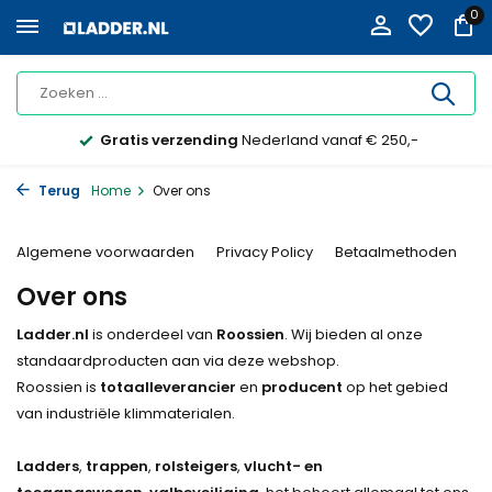
0
Gratis verzending
Nederland vanaf € 250,-
Terug
Home
Over ons
Algemene voorwaarden
Privacy Policy
Betaalmethoden
L
Over ons
Ladder.nl
is onderdeel van
Roossien
. Wij bieden al onze
standaardproducten aan via deze webshop.
Roossien is
totaalleverancier
en
producent
op het gebied
van industriële klimmaterialen.
Ladders
,
trappen
,
rolsteigers
,
vlucht- en