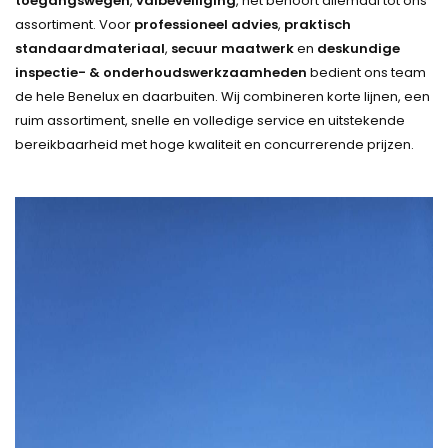
toegangswegen
,
valbeveiliging
, het behoort allemaal tot ons
assortiment. Voor
professioneel advies
,
praktisch
standaardmateriaal
,
secuur maatwerk
en
deskundige
inspectie- & onderhoudswerkzaamheden
bedient ons team
de hele Benelux en daarbuiten. Wij combineren korte lijnen, een
ruim assortiment, snelle en volledige service en uitstekende
bereikbaarheid met hoge kwaliteit en concurrerende prijzen.