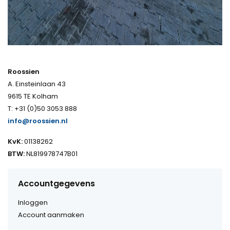
Roossien
A. Einsteinlaan 43
9615 TE Kolham
T: +31 (0)50 3053 888
info@roossien.nl
KvK:
01138262
BTW:
NL819978747B01
Accountgegevens
Inloggen
Account aanmaken