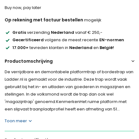
Buy now, pay later
Op rekening met factuur bestellen
mogelijk
Gratis
verzending
Nederland
vanaf € 250,-
Gecertificeerd
volgens de meest recente
EN-normen
17.000+
tevreden klanten in
Nederland
en
België!
Productomschrijving
De verrijdbare en demontabele platformtrap of bordestrap van
Ladder.nl is gemaakt voor de industrie. Deze trap wordt vaak
gebruikt bij het in- en uitladen van goederen in magazijnen en
stellingen. In de volksmond wordt de trap dan ook wel
'magazijntrap' genoemd.KenmerkenHet ruime platform met
een slipvast traanplaatprofiel heeft een afmeting van 51...
Toon meer