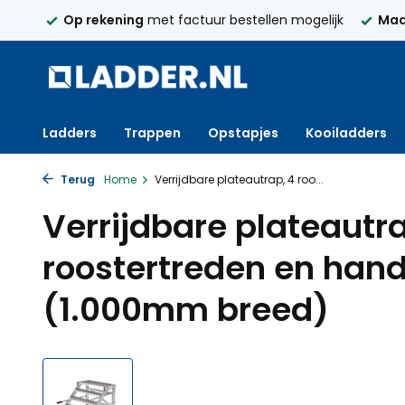
250,-
Op rekening
met factuur bestellen mogelijk
Maa
Ladders
Trappen
Opstapjes
Kooiladders
Terug
Home
Verrijdbare plateautrap, 4 roo...
Verrijdbare plateautra
roostertreden en han
(1.000mm breed)