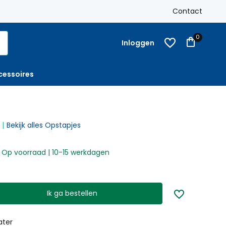
-
Op rekening
met factuur bestellen mogelijk
Contact
0
Inloggen
cessoires
Bekijk alles Opstapjes
Op voorraad | 10-15 werkdagen
Ik ga bestellen
ater