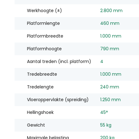
Werkhoogte (±)
2.800 mm
Platformlengte
460 mm
Platformbreedte
1.000 mm
Platformhoogte
790 mm
Aantal treden (incl. platform)
4
Tredebreedte
1.000 mm
Tredelengte
240 mm
Vloeroppervlakte (spreiding)
1.250 mm
Hellingshoek
45°
Gewicht
55 kg
Maximale belasting
200 kg