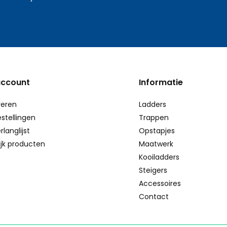
account
Informatie
reren
Ladders
estellingen
Trappen
rlanglijst
Opstapjes
ijk producten
Maatwerk
Kooiladders
Steigers
Accessoires
Contact