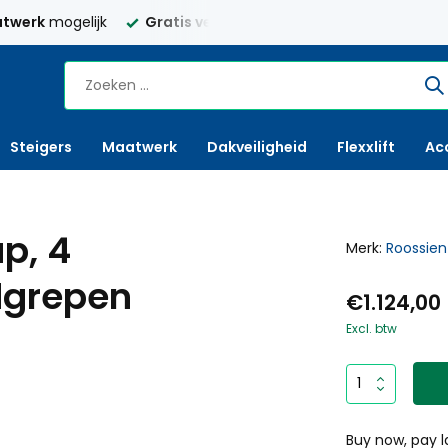
twerk
mogelijk
Gratis verzending
Nederland vanaf € 250,
Steigers
Maatwerk
Dakveiligheid
Flexxlift
Ac
p, 4
Merk:
Roossien
dgrepen
€1.124,00
Excl. btw
Buy now, pay l