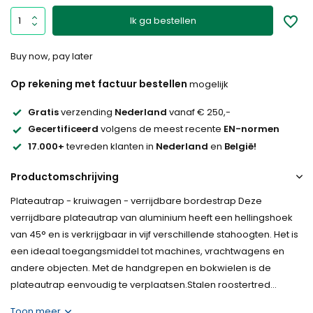
Ik ga bestellen
Buy now, pay later
Op rekening met factuur bestellen
mogelijk
Gratis
verzending
Nederland
vanaf € 250,-
Gecertificeerd
volgens de meest recente
EN-normen
17.000+
tevreden klanten in
Nederland
en
België!
Productomschrijving
Plateautrap - kruiwagen - verrijdbare bordestrap Deze
verrijdbare plateautrap van aluminium heeft een hellingshoek
van 45° en is verkrijgbaar in vijf verschillende stahoogten. Het is
een ideaal toegangsmiddel tot machines, vrachtwagens en
andere objecten. Met de handgrepen en bokwielen is de
plateautrap eenvoudig te verplaatsen.Stalen roostertred...
Toon meer