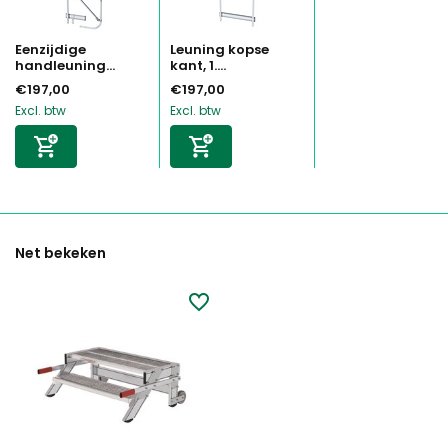
Eenzijdige
Leuning kopse
handleuning...
kant, 1....
€197,00
€197,00
Excl. btw
Excl. btw
Net bekeken