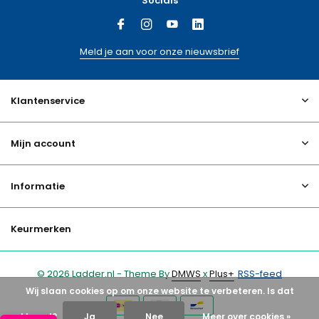
Socials
Meld je aan voor onze nieuwsbrief
Klantenservice
Mijn account
Informatie
Keurmerken
© 2026 Ladder.nl - Theme By
DMWS
x
Plus+
RSS-feed
Wij slaan cookies op om onze website te verbeteren. Is dat
akkoord?
Ja
Nee
Meer over cookies »