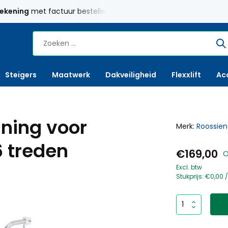
rekening
met factuur bestellen mogelijk
Maatwerk
mogelij
Steigers
Maatwerk
Dakveiligheid
Flexxlift
Ac
ning voor
Merk:
Roossien
6 treden
€169,00
O
Excl. btw
Stukprijs:
€0,00
/