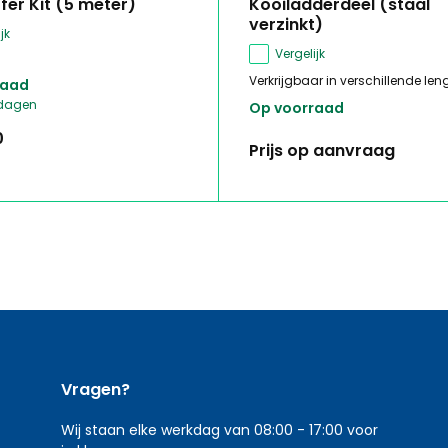
fer Kit (5 meter)
Kooiladderdeel (staal
verzinkt)
jk
Vergelijk
Verkrijgbaar in verschillende leng
raad
kdagen
Op voorraad
0
Prijs op aanvraag
Vragen?
Wij staan elke werkdag van 08:00 - 17:00 voor