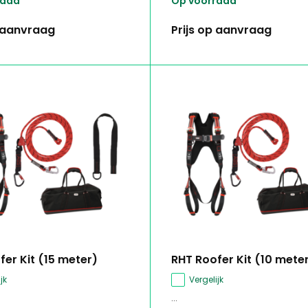
raad
Op voorraad
p aanvraag
Prijs op aanvraag
fer Kit (15 meter)
RHT Roofer Kit (10 mete
jk
Vergelijk
...