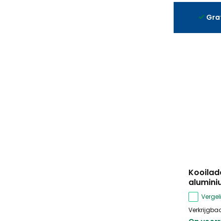
Gra
Kooilad
alumini
Vergeli
Verkrijgbaa