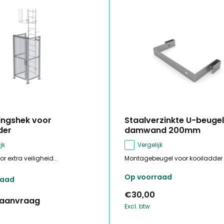
gingshek voor
Staalverzinkte U-beugel
der
damwand 200mm
jk
Vergelijk
r extra veiligheid...
Montagebeugel voor kooiladder o
Op voorraad
raad
€30,00
p aanvraag
Excl. btw