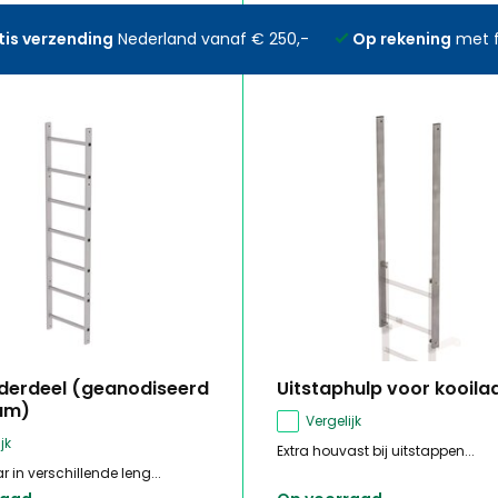
tis verzending
Nederland vanaf € 250,-
Op rekening
met f
derdeel (geanodiseerd
Uitstaphulp voor kooila
um)
Vergelijk
jk
Extra houvast bij uitstappen...
r in verschillende leng...