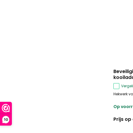
Beveili
kooilad
Vergeli
Hekwerk voo
Op voor
Prijs o
10