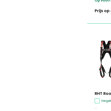
Op voor
Prijs o
RHT Roo
Vergeli
...