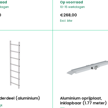
raad
Op voorraad
kdagen
10-15 werkdagen
0
€268,00
Excl. btw
derdeel (aluminium)
Aluminium oprijplaat,
inklapbaar (1.77 meter)
jk