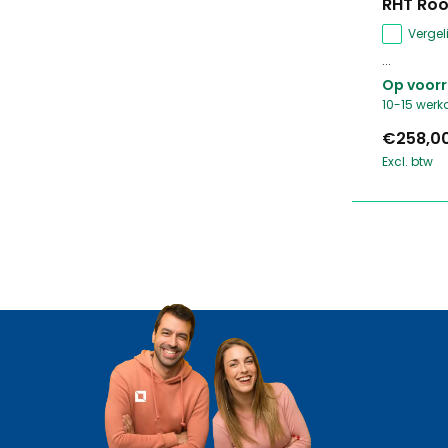
RHT Roo
Vergeli
...
Op voor
10-15 wer
€258,0
Excl. btw