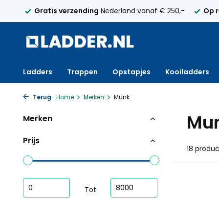
250,-
Op rekening
met factuur bestellen mogelijk
Maa
Ladders
Trappen
Opstapjes
Kooiladders
Terug
Home
Merken
Munk
Mu
Merken
Prijs
18 produ
Tot