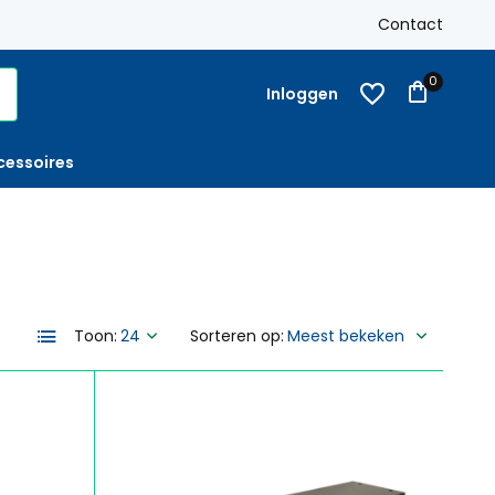
-
Op rekening
met factuur bestellen mogelijk
Contact
0
Inloggen
cessoires
Toon:
Sorteren op: