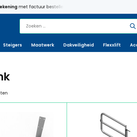
twerk
mogelijk
Gratis verzending
Nederland vanaf € 250,
Steigers
Maatwerk
Dakveiligheid
Flexxlift
Ac
nk
cten