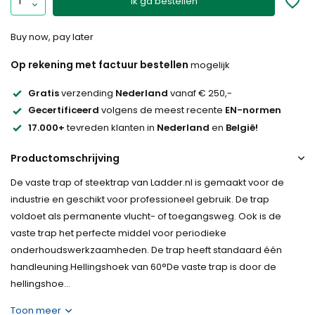
Ik ga bestellen
Buy now, pay later
Op rekening met factuur bestellen
mogelijk
Gratis
verzending
Nederland
vanaf € 250,-
Gecertificeerd
volgens de meest recente
EN-normen
17.000+
tevreden klanten in
Nederland
en
België!
Productomschrijving
De vaste trap of steektrap van Ladder.nl is gemaakt voor de
industrie en geschikt voor professioneel gebruik. De trap
voldoet als permanente vlucht- of toegangsweg. Ook is de
vaste trap het perfecte middel voor periodieke
onderhoudswerkzaamheden. De trap heeft standaard één
handleuning.Hellingshoek van 60°De vaste trap is door de
hellingshoe...
Toon meer