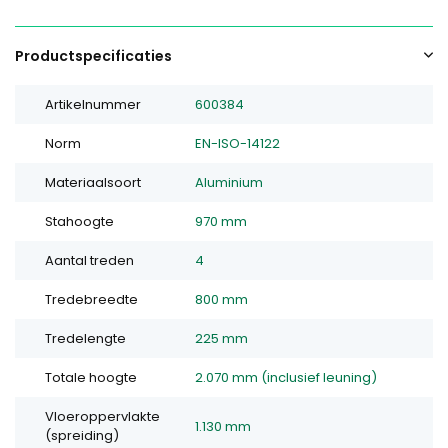
Productspecificaties
Artikelnummer
600384
Norm
EN-ISO-14122
Materiaalsoort
Aluminium
Stahoogte
970 mm
Aantal treden
4
Tredebreedte
800 mm
Tredelengte
225 mm
Totale hoogte
2.070 mm (inclusief leuning)
Vloeroppervlakte
1.130 mm
(spreiding)