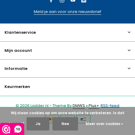
Meld je aan voor onze nieuwsbrief
Klantenservice
Mijn account
Informatie
Keurmerken
© 2026 Ladder.nl - Theme By
DMWS
x
Plus+
RSS-feed
Wij slaan cookies op om onze website te verbeteren. Is dat
akkoord?
Ja
Nee
Meer over cookies »
10