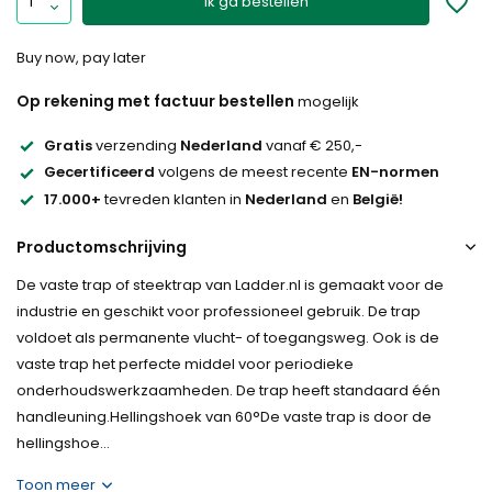
Ik ga bestellen
Buy now, pay later
Op rekening met factuur bestellen
mogelijk
Gratis
verzending
Nederland
vanaf € 250,-
Gecertificeerd
volgens de meest recente
EN-normen
17.000+
tevreden klanten in
Nederland
en
België!
Productomschrijving
De vaste trap of steektrap van Ladder.nl is gemaakt voor de
industrie en geschikt voor professioneel gebruik. De trap
voldoet als permanente vlucht- of toegangsweg. Ook is de
vaste trap het perfecte middel voor periodieke
onderhoudswerkzaamheden. De trap heeft standaard één
handleuning.Hellingshoek van 60°De vaste trap is door de
hellingshoe...
Toon meer