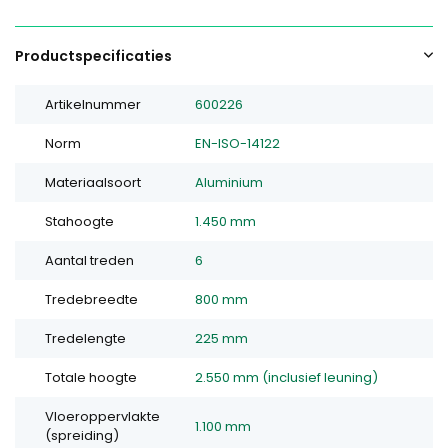
Productspecificaties
Artikelnummer
600226
Norm
EN-ISO-14122
Materiaalsoort
Aluminium
Stahoogte
1.450 mm
Aantal treden
6
Tredebreedte
800 mm
Tredelengte
225 mm
Totale hoogte
2.550 mm (inclusief leuning)
Vloeroppervlakte
1.100 mm
(spreiding)