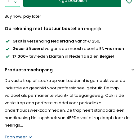
Ik ga bestellen
Buy now, pay later
Op rekening met factuur bestellen
mogelijk
Gratis
verzending
Nederland
vanaf € 250,-
Gecertificeerd
volgens de meest recente
EN-normen
17.000+
tevreden klanten in
Nederland
en
België!
Productomschrijving
De vaste trap of steektrap van Ladder.nl is gemaakt voor de
industrie en geschikt voor professioneel gebruik. De trap
voldoet als permanente vlucht- of toegangsweg. Ook is de
vaste trap een perfecte middel voor periodieke
onderhoudswerkzaamheden. De trap heeft standaard één
handleuning.Hellingshoek van 45°De vaste trap loopt door de
hellings...
Toon meer