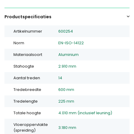
Productspecificaties
Artikelnummer
600254
Norm
EN-ISO-14122
Materiaalsoort
Aluminium
Stahoogte
2.910 mm
Aantal treden
14
Tredebreedte
600 mm
Tredelengte
225 mm
Totale hoogte
4.010 mm (inclusief leuning)
Vloeroppervlakte
3.180 mm
(spreiding)