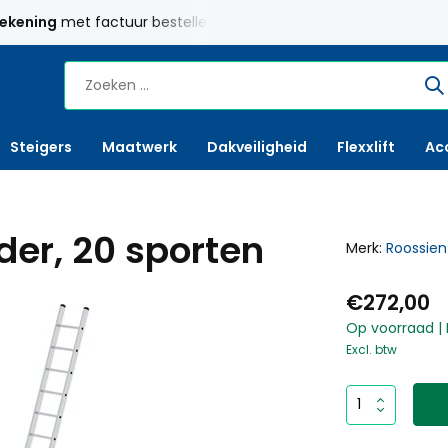
rekening
met factuur bestellen mogelijk
Maatwerk
mogelij
Steigers
Maatwerk
Dakveiligheid
Flexxlift
Ac
er, 20 sporten
Merk:
Roossien
€272,00
Op voorraad | 
Excl. btw