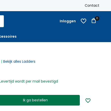
k
Gratis verzending
Nederland vanaf € 250,-
Contact
Op reke
0
Inloggen
cessoires
Bekijk alles Ladders
Levertijd wordt per mail bevestigd
Ik ga bestellen