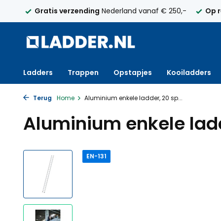
elijk
Gratis verzending
Nederland vanaf € 250,-
Op 
Ladders
Trappen
Opstapjes
Kooiladders
Terug
Home
Aluminium enkele ladder, 20 sp...
Aluminium enkele ladd
EN-131