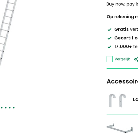
Buy now, pay l
Op rekening m
Gratis
ver
Gecertifi
17.000+
te
Vergelijk
Accessoir
L