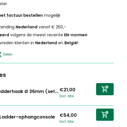
ater
et factuur bestellen
mogelijk
zending
Nederland
vanaf € 250,-
ceerd
volgens de meest recente
EN-normen
vreden klanten in
Nederland
en
België!
Delen
es
€21,00
adderhaak Ø 36mm (set...
Excl. btw
€54,00
Ladder-ophangconsole
Excl. btw